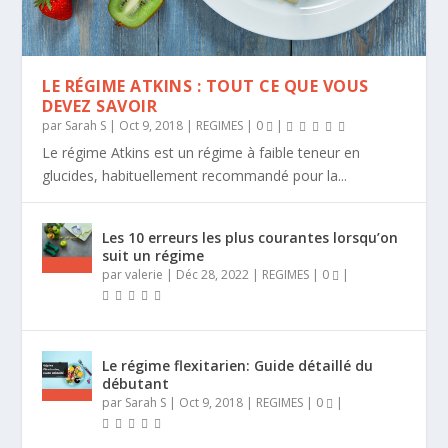
LE RÉGIME ATKINS : TOUT CE QUE VOUS
DEVEZ SAVOIR
par
Sarah S
|
Oct 9, 2018
|
REGIMES
|
0
|
Le régime Atkins est un régime à faible teneur en
glucides, habituellement recommandé pour la...
Les 10 erreurs les plus courantes lorsqu’on
suit un régime
par
valerie
|
Déc 28, 2022
|
REGIMES
|
0
|
Le régime flexitarien: Guide détaillé du
débutant
par
Sarah S
|
Oct 9, 2018
|
REGIMES
|
0
|