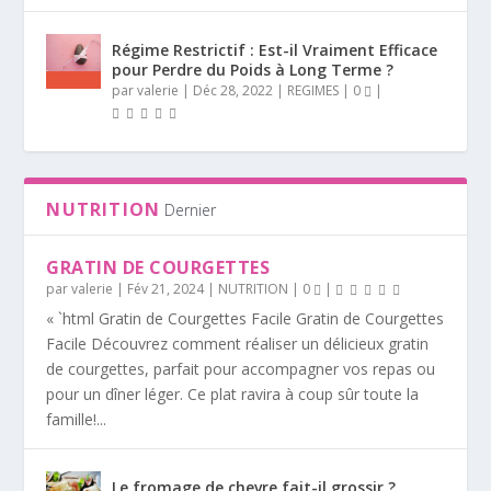
Régime Restrictif : Est-il Vraiment Efficace
pour Perdre du Poids à Long Terme ?
par
valerie
|
Déc 28, 2022
|
REGIMES
|
0
|
NUTRITION
Dernier
GRATIN DE COURGETTES
par
valerie
|
Fév 21, 2024
|
NUTRITION
|
0
|
« `html Gratin de Courgettes Facile Gratin de Courgettes
Facile Découvrez comment réaliser un délicieux gratin
de courgettes, parfait pour accompagner vos repas ou
pour un dîner léger. Ce plat ravira à coup sûr toute la
famille!...
Le fromage de chevre fait-il grossir ?